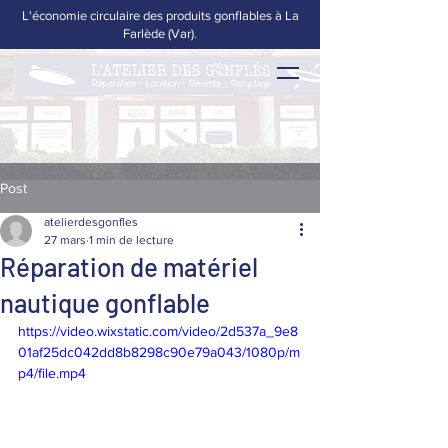
L'économie circulaire des produits gonflables à La
Farlède (Var).
Post
atelierdesgonfles
27 mars
1 min de lecture
Réparation de matériel
nautique gonflable
https://video.wixstatic.com/video/2d537a_9e8
01af25dc042dd8b8298c90e79a043/1080p/m
p4/file.mp4