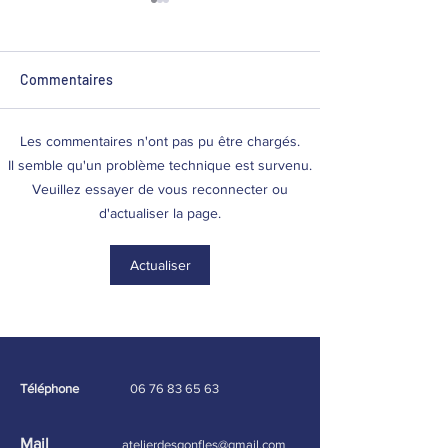
Commentaires
Les commentaires n'ont pas pu être chargés.
🎉 Nouveautés à la
Explosion / Fuit
Il semble qu'un problème technique est survenu.
location à L'Atelier des
paddle
Veuillez essayer de vous reconnecter ou
Gonflés ! 🏄‍♂️🎯Notre
d'actualiser la page.
catalogue s'agrandit avec
3 nouveaux produits pour
Actualiser
profiter de l'été
autrement :🌊 Paddle
géant 8 places – idéal pour
les groupes
Téléphone
06 76 83 65 63
Mail
atelierdesgonfles@gmail.com