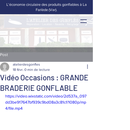
L'économie circulaire des produits gonflables à La
Farlède (Var).
Post
atelierdesgonfles
18 févr.
0 min de lecture
Vidéo Occasions : GRANDE
BRADERIE GONFLABLE
https://video.wixstatic.com/video/2d537a_097
dd3be917647bf939c9bd08a3c81cf/1080p/mp
4/file.mp4