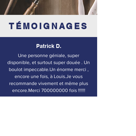
TÉMOIGNAGES
Patrick D.
Une personne géniale, super
disponible, et surtout super douée . Un
boulot impeccable.Un énorme merci ,
encore une fois, à Louis.Je vous
recommande vivement et même plus
encore.Merci
700000000
fois !!!!!!
Chloé K.