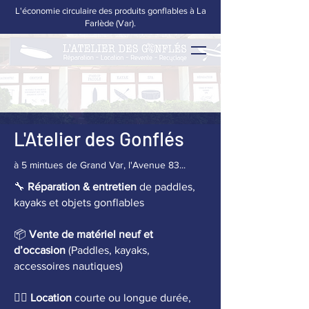
L'économie circulaire des produits gonflables à La
Farlède (Var).
L'Atelier des Gonflés
à 5 mintues de Grand Var, l'Avenue 83...
🔧
Réparation & entretien
de paddles,
kayaks et objets gonflables
📦
Vente de matériel neuf et
d’occasion
(Paddles, kayaks,
accessoires nautiques)
🏄‍♂️
Location
courte ou longue durée,