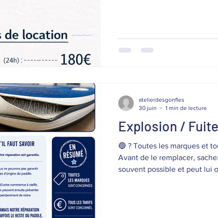
de l'été autreme
géant 8 places – 
groupes
atelierdesgonfles
30 juin
1 min de lecture
Explosion / Fuit
🔵 ? Toutes les marques et tous les tarifs sont concernés.
Avant de le remplacer, sache
souvent possible et peut lui o
supplémentaires. Nous avons 
répondre aux questions les pl
arrive, ce qui est réparable, l
d'expérience. ♻️ Notre métie