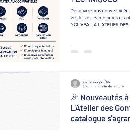
Découvrez nos nouveaux équ
vos loisirs, événements et an
NOUVEAU À L'ATELIER DES GO
s'élargit ! Nous proposons dé
techniques sur devis sur de 
matériaux souples. ✅ Rafti
Châteaux gonflables✅ Bâches
d'eau souples✅ Fenders / pa
et autres engins de plage No
Hypalon,
atelierdesgonfles
25 juil.
0 min de lecture
🎉 Nouveautés à 
L'Atelier des Gonf
catalogue s'agra
nouveaux produit