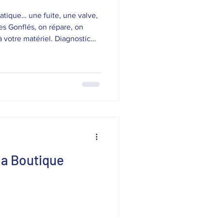
tique… une fuite, une valve,
es Gonflés, on répare, on
 matériel. Diagnostic
u particuliers : un vrai SAV
la Boutique