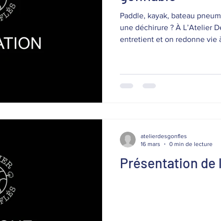
Paddle, kayak, bateau pneuma
une déchirure ? À L’Atelier D
entretient et on redonne vie à votre
Changement de valve Collages Réparations porosité Fuites
& explosions Professionnels o
spécialisé pour le gonflable. La Farlède 06 76 83 65 63
www.latelierdesgonflés.com
atelierdesgonfles
16 mars
0 min de lecture
Présentation de 