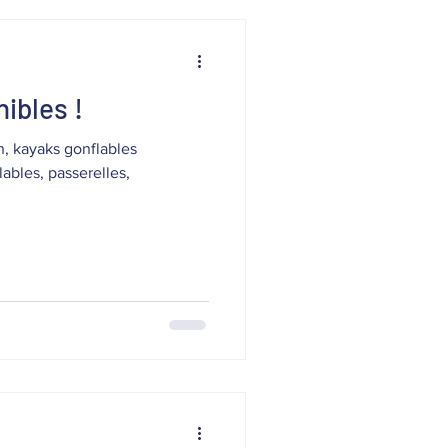
ibles !
n, kayaks gonflables
lables, passerelles,