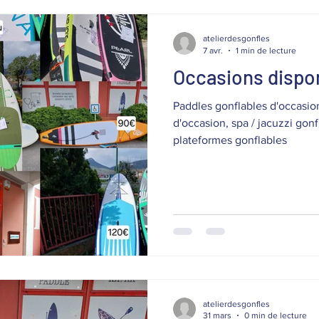
atelierdesgonfles
7 avr.
1 min de lecture
Occasions dispon
Paddles gonflables d'occasio
d'occasion, spa / jacuzzi gonf
plateformes gonflables
atelierdesgonfles
31 mars
0 min de lecture