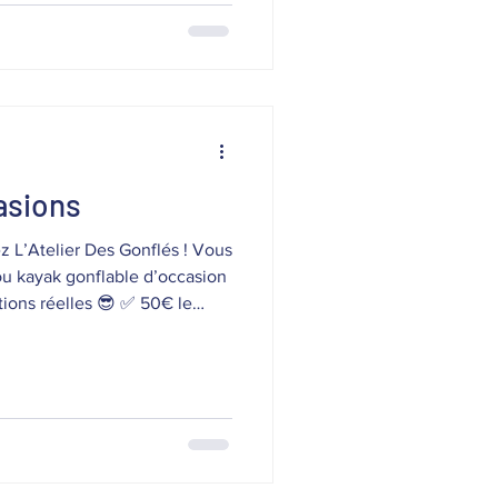
lle est possible. 📍 La
asions
 L’Atelier Des Gonflés ! Vous
ou kayak gonflable d’occasion
tions réelles 😎 ✅ 50€ le
ndi✅ Produits contrôlés et
an en cas d’achat 💳 Une
ndant à la valeur du produit
 lundi 17h = empreinte
hat automatique + facture par
location