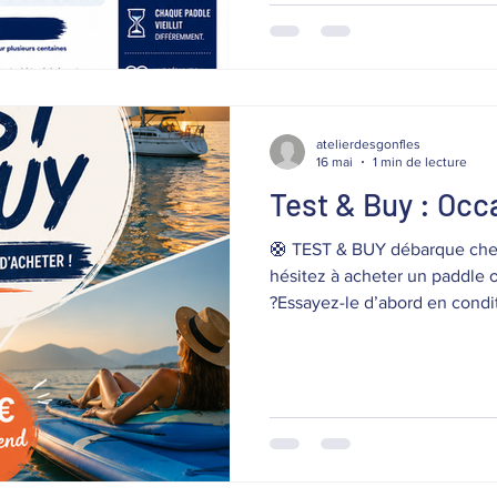
chance à votre paddle lorsqu'e
Farlède📞 06 76 83 65 63🌐...
atelierdesgonfles
16 mai
1 min de lecture
Test & Buy : Occ
🛟 TEST & BUY débarque chez
hésitez à acheter un paddle 
?Essayez-le d’abord en condi
week-end✅ Du vendredi au lu
garantis atelier✅ Garantie 1 
simple empreinte CB correspo
est réalisée :➡️ Retour avant
annulée➡️ Pas de retour = ac
mail Le bon compromis entre 