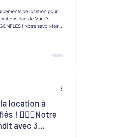
ipements de location pour
imations dans le Var. 🔧
NFLÉS ! Notre savoir-faire
sormais des réparations
nombreux produits en
ngs✅ Bateaux & annexes✅
 techniques et réservoirs
re-battages✅ Bouées tractées
us intervenons sur PVC,
la location à
lés ! 🏄‍♂️🎯Notre
ndit avec 3
s pour profiter