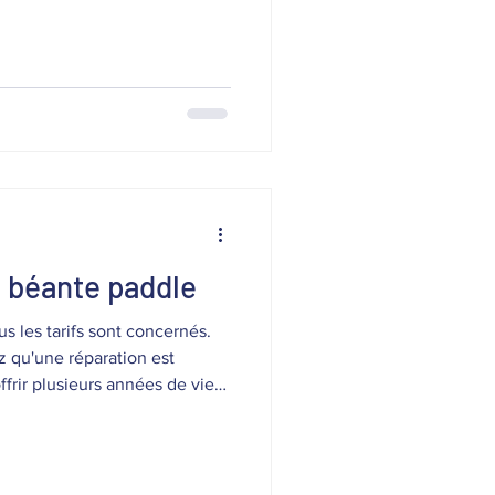
nt :🌊 Paddle
idéal pour les
e béante paddle
z qu'une réparation est
ffrir plusieurs années de vie
préparé cette affiche pour
us fréquentes : pourquoi cela
es garanties et notre retour
r : donner une seconde