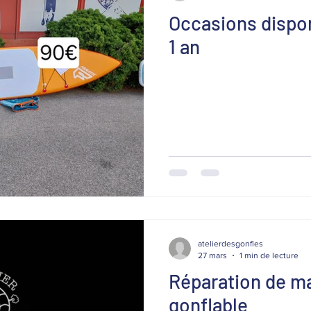
Occasions dispon
1 an
atelierdesgonfles
27 mars
1 min de lecture
Réparation de ma
gonflable