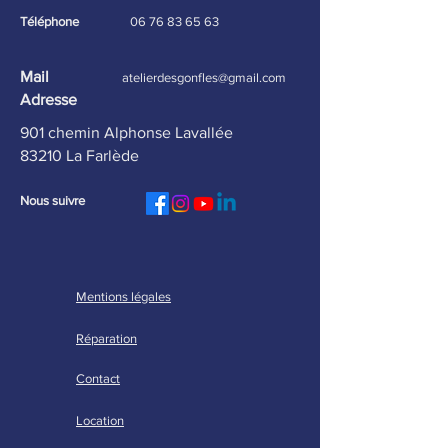
autrement :🌊 Paddle
Téléphone
06 76 83 65 63
géant 8 places – idéal pour
les groupes
Mail
atelierdesgonfles@gmail.com
Adresse
901 chemin Alphonse Lavallée
83210 La Farlède
Nous suivre
Mentions légales
Réparation
Contact
Location