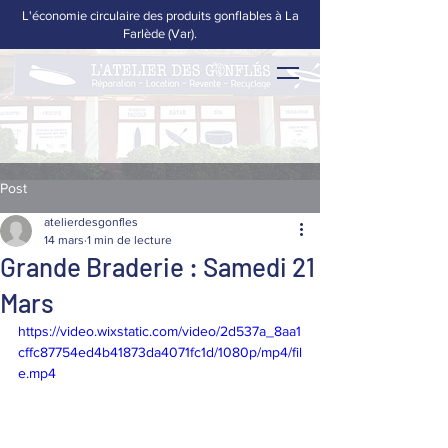
L'économie circulaire des produits gonflables à La
Farlède (Var).
Post
atelierdesgonfles
14 mars
1 min de lecture
Grande Braderie : Samedi 21
Mars
https://video.wixstatic.com/video/2d537a_8aa1
cffc87754ed4b41873da4071fc1d/1080p/mp4/fil
e.mp4