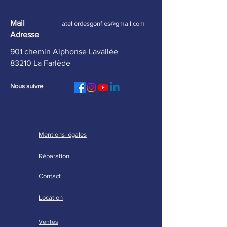
géant 8 places – idéal pour
les groupes
Mail
atelierdesgonfles@gmail.com
Adresse
901 chemin Alphonse Lavallée
83210 La Farlède
Nous suivre
Mentions légales
Réparation
Contact
Location
Ventes