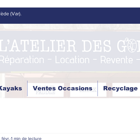
lède (Var).
 Kayaks
Ventes Occasions
Recyclage
 févr.
1 min de lecture