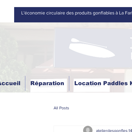
L'économie circulaire des produits gonflables à La Far
Accueil
Réparation
Location Paddles
All Posts
atelierdesgonfles
14