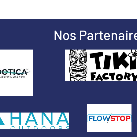
🎉 Nouveautés à la location à
Expl
padd
L'Atelier des Gonflés ! 🏄‍♂️🎯
Notre catalogue s'agrandit
avec 3 nouveaux produits
Nos Partenaire
pour profiter de l'été
autrement :🌊 Paddle géant 8
places – idéal pour les
groupes