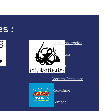
osion / Fuite béante
le
s :
Mentions légales
Réparation
Location
Ventes Occasions
Recyclage
Contact